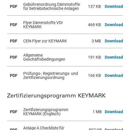
Gebührenordnung Dämmstoffe
PDF
137 KB
Download
für betriebstechnische Anlagen
Flyer Dämmstoffe VDI
PDF
469 KB
Download
KEYMARK
PDF
CEN-Flyer zur KEYMARK
3 MB
Download
Allgemeine
PDF
191 KB
Download
Geschäftsbedingungen
Prüfungs-, Registrierungs- und
PDF
166 KB
Download
Zertifizierungsordnung
Zertifizierungsprogramm KEYMARK
Zertifizierungsprogramm
PDF
1 MB
Download
KEYMARK (Englisch)
Anlage A Checkliste für
PDF
807 KB
Download