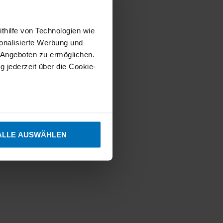
Download
Download
ithilfe von Technologien wie
onalisierte Werbung und
 Angeboten zu ermöglichen.
g jederzeit über die Cookie-
sein können
ren
ALLE AUSWÄHLEN
hre Präferenzen im
Abschnitt
ichen. Technisch
 zu gewährleisten. Sie
je nach den von Ihnen
erfügung steht. Weitere