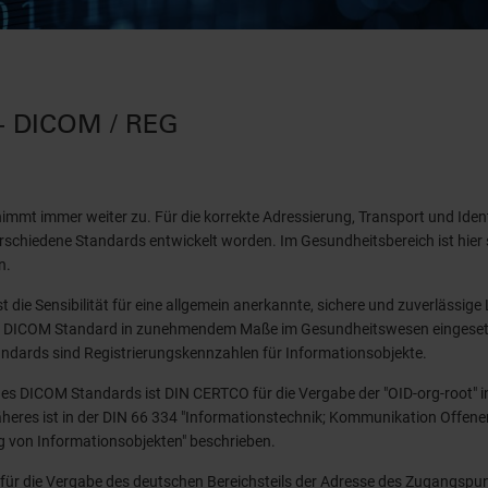
- DICOM / REG
mmt immer weiter zu. Für die korrekte Adressierung, Transport und Ident
schiedene Standards entwickelt worden. Im Gesundheitsbereich ist hier s
n.
ist die Sensibilität für eine allgemein anerkannte, sichere und zuverlässig
r DICOM Standard in zunehmendem Maße im Gesundheitswesen eingesetz
ndards sind Registrierungskennzahlen für Informationsobjekte.
 DICOM Standards ist DIN CERTCO für die Vergabe der "OID-org-root" i
heres ist in der DIN 66 334 "Informationstechnik; Kommunikation Offene
g von Informationsobjekten" beschrieben.
ür die Vergabe des deutschen Bereichsteils der Adresse des Zugangspu