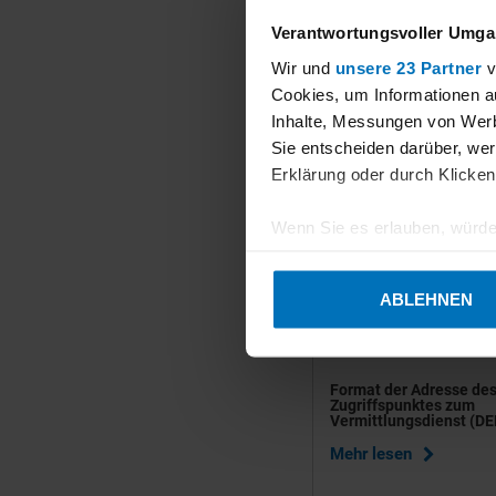
PDF
Allgemeine G
Verantwortungsvoller Umgan
PDF
Prüfungs-, Re
Wir und
unsere 23 Partner
v
Cookies, um Informationen a
Inhalte, Messungen von Werb
Sie entscheiden darüber, wer
Erklärung oder durch Klicken
Zertifikatinhaber
Wenn Sie es erlauben, würde
Informationen über Ihre 
Ihr Gerät durch aktives 
ABLEHNEN
Erfahren Sie mehr darüber, w
Einzelheiten
fest.
Format der Adresse de
Wir verwenden Cookies, um I
Zugriffspunktes zum
erforderliche Cookies müsse
Vermittlungsdienst (D
können frei entscheiden, wel
Mehr lesen
gewählten Einstellungen die 