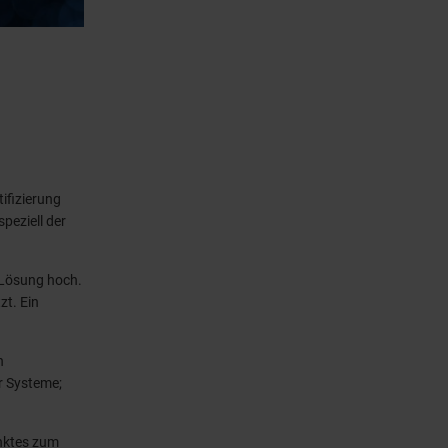
ifizierung
peziell der
e Lösung hoch.
t. Ein
n
r Systeme;
nktes zum