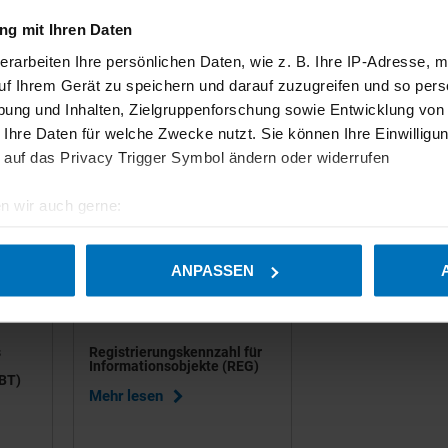
eschäftsbedingungen
191 KB
g mit Ihren Daten
gistrierungs- und Zertifizierungsordnung
166 KB
erarbeiten Ihre persönlichen Daten, wie z. B. Ihre IP-Adresse, m
uf Ihrem Gerät zu speichern und darauf zuzugreifen und so pers
ung und Inhalten, Zielgruppenforschung sowie Entwicklung von
 Ihre Daten für welche Zwecke nutzt. Sie können Ihre Einwilligun
 auf das Privacy Trigger Symbol ändern oder widerrufen
Zertifikatinhaber
n wir auch gerne:
geografische Lage erfassen, welche bis auf einige Meter genau 
Scannen nach bestimmten Merkmalen (Fingerprinting) identifizie
ANPASSEN
ie Ihre persönlichen Daten verarbeitet werden, und legen Sie I
s
Registrierungskennzahl für
hnen das bestmögliche Erlebnis auf unserer Website zu ermögl
Informationsobjekte (REG)
n gesetzt werden, um den einwandfreien Betrieb unserer Website
EBT)
Mehr lesen
che Kategorien Sie zulassen möchten. Bitte beachten Sie, dass 
volle Funktionalität der Website möglicherweise nicht mehr zur V