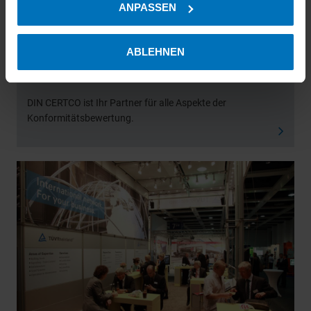
ANPASSEN
Informationen über Ihre geografische Lage erfassen,
welche bis auf einige Meter genau sein können
Ihr Gerät durch aktives Scannen nach bestimmten
ABLEHNEN
Merkmalen (Fingerprinting) identifizieren
DIN CERTCO
Erfahren Sie mehr darüber, wie Ihre persönlichen Daten
verarbeitet werden, und legen Sie Ihre Präferenzen im
DIN CERTCO ist Ihr Partner für alle Aspekte der
Konformitätsbewertung.
Abschnitt Einzelheiten
fest.
Wir verwenden Cookies, um Ihnen das bestmögliche
Erlebnis auf unserer Website zu ermöglichen. Technisch
erforderliche Cookies müssen gesetzt werden, um den
einwandfreien Betrieb unserer Website zu gewährleisten.
Sie können frei entscheiden, welche Kategorien Sie
zulassen möchten. Bitte beachten Sie, dass je nach den
von Ihnen gewählten Einstellungen die volle Funktionalität
der Website möglicherweise nicht mehr zur Verfügung
steht. Weitere Informationen finden Sie in unserer
Datenschutzerklärung
und in unseren
Cookie-