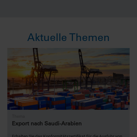
Aktuelle Themen
Thema
Export nach Saudi-Arabien
T
Erhalten Sie das Konformitätszertifikat für die Ausfuhr von