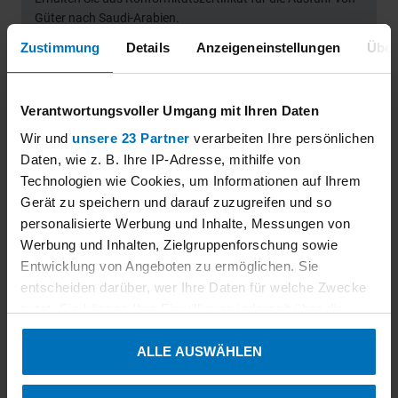
Güter nach Saudi-Arabien.
D
Zustimmung
Details
Anzeigeneinstellungen
Über
Verantwortungsvoller Umgang mit Ihren Daten
Wir und
unsere 23 Partner
verarbeiten Ihre persönlichen
Daten, wie z. B. Ihre IP-Adresse, mithilfe von
Technologien wie Cookies, um Informationen auf Ihrem
Über uns
Gerät zu speichern und darauf zuzugreifen und so
personalisierte Werbung und Inhalte, Messungen von
Werbung und Inhalten, Zielgruppenforschung sowie
Entwicklung von Angeboten zu ermöglichen. Sie
entscheiden darüber, wer Ihre Daten für welche Zwecke
nutzt. Sie können Ihre Einwilligung jederzeit über die
Cookie-Erklärung oder durch Klicken auf das Privacy
ALLE AUSWÄHLEN
Trigger Symbol ändern oder widerrufen
Wenn Sie es erlauben, würden wir auch gerne: