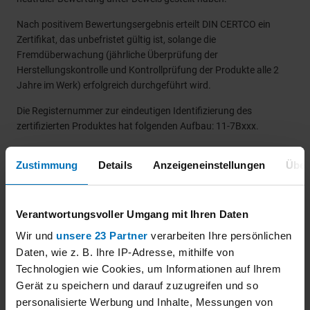
Nach positivem Bewertungsergebnis erteilt DIN CERTCO ein
Zertifikat, das unbefristet gültig ist, solange die
Fremdüberwachung (jährliche Überprüfung der
Herstellungskontrolle und Kontrollprüfung der Produkte alle 2
Jahre im Werk) erfolgreich durchgeführt wird.
Die Registernummer zur eindeutigen Identifizierung des
zertifizierten Produktes hat folgenden Aufbau: 11-7Bxxx.
Alle Zertifikatinhaber werden in einer öffentlichen Liste geführt,
Zustimmung
Details
Anzeigeneinstellungen
Über
die auf unserer Homepage unter "Zertifikatinhaber" jederzeit
kostenlos abrufbar ist.
Verantwortungsvoller Umgang mit Ihren Daten
Dokumente
Wir und
unsere 23 Partner
verarbeiten Ihre persönlichen
Daten, wie z. B. Ihre IP-Adresse, mithilfe von
Technologien wie Cookies, um Informationen auf Ihrem
PDF
Zertifizierungsantrag KEYMARK
84 KB
Download
Gerät zu speichern und darauf zuzugreifen und so
personalisierte Werbung und Inhalte, Messungen von
Zertifizierungsprogramm