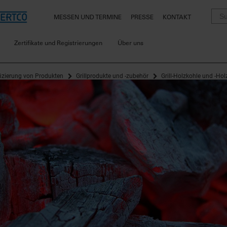
MESSEN UND TERMINE
PRESSE
KONTAKT
Zertifikate und Registrierungen
Über uns
fizierung von Produkten
Grillprodukte und -zubehör
Grill-Holzkohle und -Ho