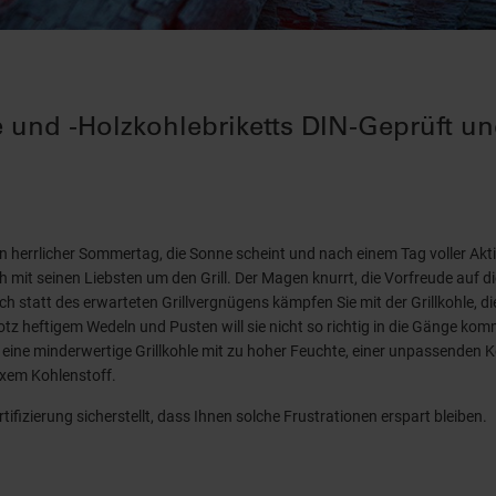
e und -Holzkohlebriketts DIN-Geprüft u
ein herrlicher Sommertag, die Sonne scheint und nach einem Tag voller Akt
mit seinen Liebsten um den Grill. Der Magen knurrt, die Vorfreude auf die
Doch statt des erwarteten Grillvergnügens kämpfen Sie mit der Grillkohle, di
Trotz heftigem Wedeln und Pusten will sie nicht so richtig in die Gänge k
nd eine minderwertige Grillkohle mit zu hoher Feuchte, einer unpassenden
fixem Kohlenstoff.
rtifizierung sicherstellt, dass Ihnen solche Frustrationen erspart bleiben.