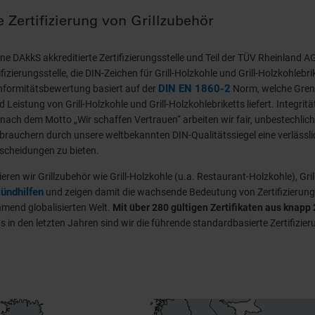
e Zertifizierung von Grillzubehör
ne DAkkS akkreditierte Zertifizierungsstelle und Teil der TÜV Rheinland AG
tifizierungsstelle, die DIN-Zeichen für Grill-Holzkohle und Grill-Holzkohlebri
DIN EN 1860-2
onformitätsbewertung basiert auf der
Norm, welche Gren
 Leistung von Grill-Holzkohle und Grill-Holzkohlebriketts liefert. Integritä
 nach dem Motto „Wir schaffen Vertrauen“ arbeiten wir fair, unbestechlich
brauchern durch unsere weltbekannten DIN-Qualitätssiegel eine verlässli
tscheidungen zu bieten.
ieren wir Grillzubehör wie Grill-Holzkohle (u.a. Restaurant-Holzkohle), Grill
ündhilfen
und zeigen damit die wachsende Bedeutung von Zertifizierung
hmend globalisierten Welt.
Mit über 280 gültigen Zertifikaten aus knapp
in den letzten Jahren sind wir die führende standardbasierte Zertifizieru