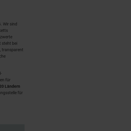
. Wir sind
ketts
zwerte
t steht bei
, transparent
che
-
en für
 20 Ländern
ngsstelle für