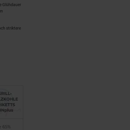
die Glühdauer
en
ch striktere