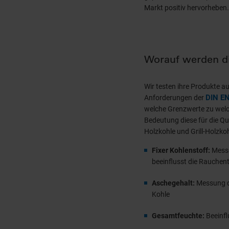
Markt positiv hervorheben.
Worauf werden die
Wir testen ihre Produkte a
DIN E
Anforderungen der
welche Grenzwerte zu welc
Bedeutung diese für die Qua
Holzkohle und Grill-Holzko
Fixer Kohlenstoff:
Messu
beeinflusst die Rauchen
Aschegehalt:
Messung de
Kohle
Gesamtfeuchte:
Beeinfl