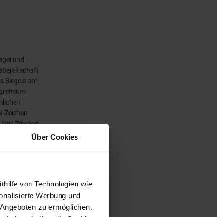
egel und
sbereitschaft
s Siegels an¹.
sgremium
mlichen
N-Zeichen
m DIN-Zeichen
lsweise bei
Über Cookies
ithilfe von Technologien wie
onalisierte Werbung und
 Angeboten zu ermöglichen.