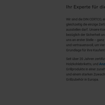
Ihr Experte für di
Wir sind die DIN CERTCO, ei
gleichzeitig die einzige Zer
ausstellen darf. Unsere K
bezüglich der Sicherheit und
uns an erster Stelle – ganz
und vertrauensvoll, um Ver
Grundlage für ihre Kaufen
Seit über 20 Jahren zertifiz
Anz
Holzkohlebriketts, und
Grillprodukte in einer zune
und einem starken Zuwachs 
Grillzubehör in Europa.