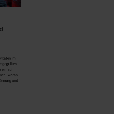
nd
ivitäten im
 gegrillten
e einfach
ommen. Woran
 Körnung und